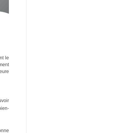
nt le
ement
eure
uvoir
bien-
bonne