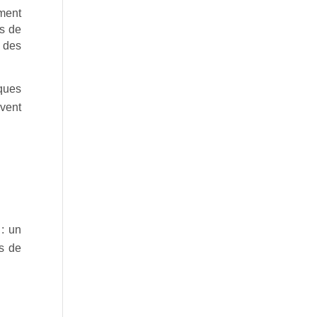
ment
ns de
 des
ques
rvent
 : un
es de