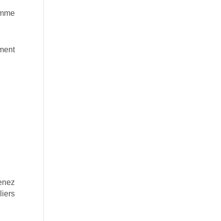
comme
mment
enez
liers